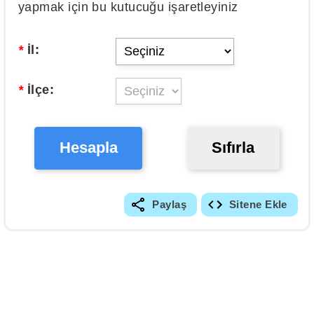
yapmak için bu kutucuğu işaretleyiniz
*
İl:
*
İlçe:
Hesapla
Sıfırla
Paylaş
Sitene Ekle